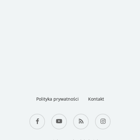
nach
eniami, że Pedigree i Chappi to super karmy, które super służą
ięc zrobimy małe zestawienie.
Polityka prywatności
Kontakt
facebook
youtube
RSS
instagram