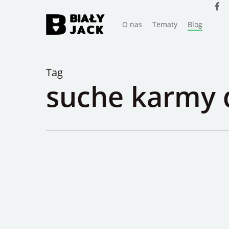
faceb
Skip
to
O nas
Tematy
Blog
main
content
Tag
suche karmy 