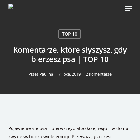
Skip
Menu
to
main
content
TOP 10
Komentarze, które słyszysz, gdy
bierzesz psa | TOP 10
Przez
Paulina
7 lipca, 2019
2 komentarze
Pojawienie się psa – pierwszego albo kolejnego – w domu
zwykle wzbudza wiele emocji. Przeważająca część