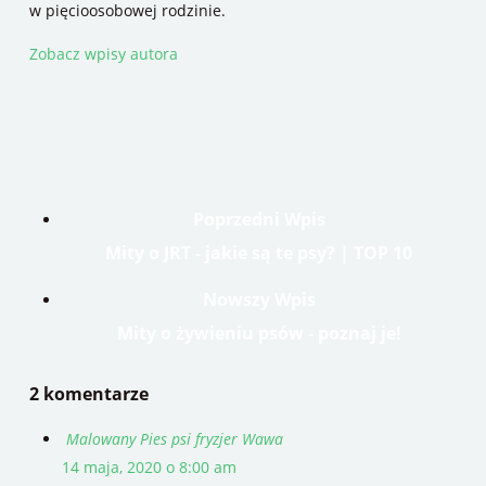
w pięcioosobowej rodzinie.
Zobacz wpisy autora
Poprzedni Wpis
Mity o JRT - jakie są te psy? | TOP 10
Nowszy Wpis
Mity o żywieniu psów - poznaj je!
2 komentarze
Malowany Pies psi fryzjer Wawa
14 maja, 2020 o 8:00 am