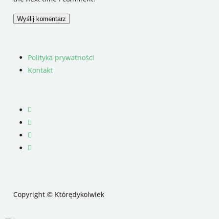
Polityka prywatności
Kontakt
facebook
youtube
RSS
instagram
Copyright © Którędykolwiek