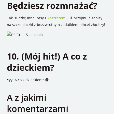
Będziesz rozmnażać?
Tak, suczkę innej rasy z
kastratem
. Już przyjmuję zapisy
na szczeniaczki z bezzwrotnym zadatkiem pińcet złociszy!
10. (Mój hit!) A co z
dzieckiem?
Yyy. A co z dzieckiem? 😀
A z jakimi
komentarzami