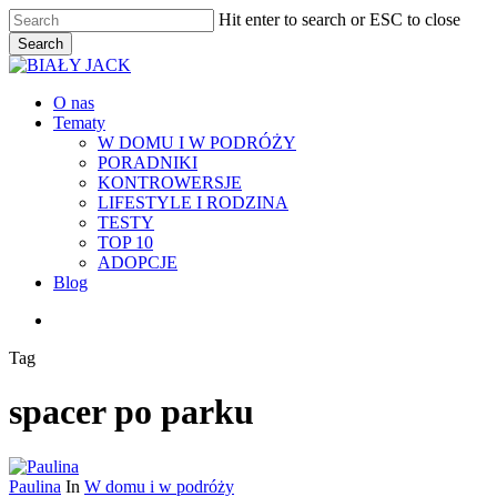
Skip
Hit enter to search or ESC to close
to
Search
main
Close
content
Search
Menu
O nas
Tematy
W DOMU I W PODRÓŻY
PORADNIKI
KONTROWERSJE
LIFESTYLE I RODZINA
TESTY
TOP 10
ADOPCJE
Blog
facebook
youtube
RSS
instagram
Tag
spacer po parku
Paulina
In
W domu i w podróży