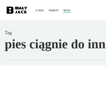
Skip
O NAS
TEMATY
BLOG
to
main
content
Tag
pies ciągnie do in