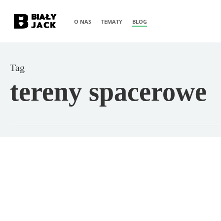
Skip
O NAS
TEMATY
BLOG
to
main
content
Tag
tereny spacerowe