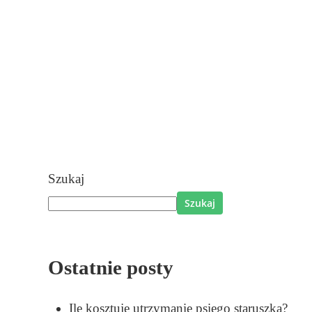
yć
Szukaj
Szukaj
Ostatnie posty
Ile kosztuje utrzymanie psiego staruszka?