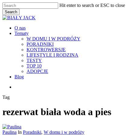
Skip
Hit enter to search or ESC to close
to
Search
main
Close
content
Search
Menu
O nas
Tematy
W DOMU I W PODRÓŻY
PORADNIKI
KONTROWERSJE
LIFESTYLE I RODZINA
TESTY
TOP 10
ADOPCJE
Blog
facebook
youtube
RSS
instagram
Tag
rezerwat biała woda a pies
Paulina
In
Poradniki
,
W domu i w podróży