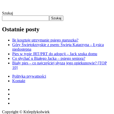
Szukaj
Szukaj
Ostatnie posty
Ile kosztuje utrzymanie psiego staruszka?
Góry Świętokrzyskie z psem: Święta Katarzyna – Łysica
niedostępna
Pies w typie JRT/PRT do adopcji – Jack szuka domu
Co słychać u Białego Jacka – psiego seniora?
Biały pies – co najczęściej słyszą jego opiekunowie? [TOP
10]
Polityka prywatności
Kontakt
facebook
youtube
RSS
instagram
Copyright © Którędykolwiek