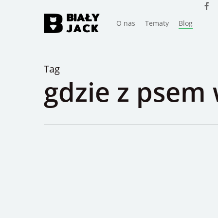
faceb
Skip
to
O nas
Tematy
Blog
main
content
Tag
gdzie z psem 