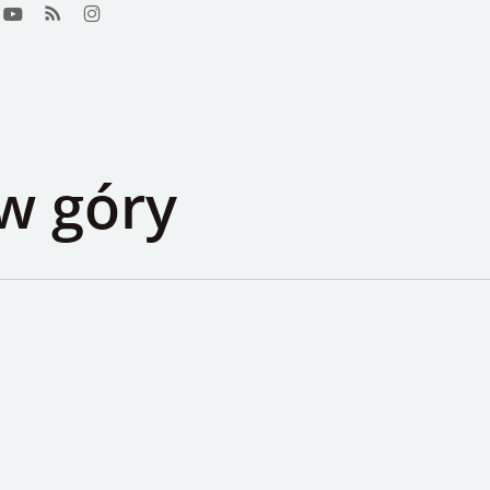
ook
youtube
RSS
instagram
w góry