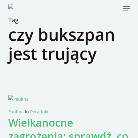
Skip
Menu
to
Tag
main
czy bukszpan
content
jest trujący
Paulina
In
Poradniki
Wielkanocne
zagrożenia: sprawdź, co