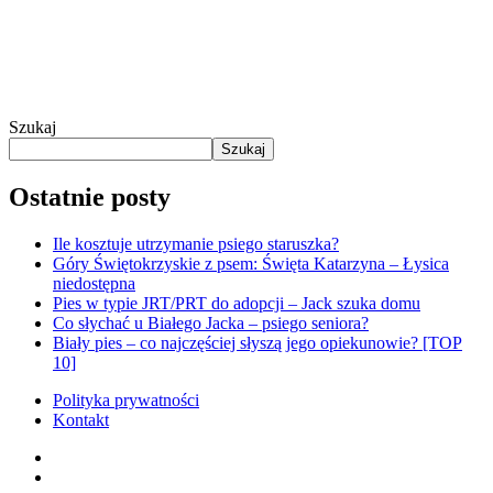
Szukaj
Szukaj
Ostatnie posty
Ile kosztuje utrzymanie psiego staruszka?
Góry Świętokrzyskie z psem: Święta Katarzyna – Łysica
niedostępna
Pies w typie JRT/PRT do adopcji – Jack szuka domu
Co słychać u Białego Jacka – psiego seniora?
Biały pies – co najczęściej słyszą jego opiekunowie? [TOP
10]
Polityka prywatności
Kontakt
facebook
youtube