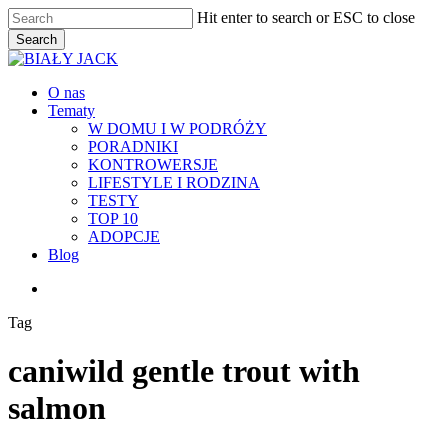
Skip
Hit enter to search or ESC to close
to
Search
main
Close
content
Search
Menu
O nas
Tematy
W DOMU I W PODRÓŻY
PORADNIKI
KONTROWERSJE
LIFESTYLE I RODZINA
TESTY
TOP 10
ADOPCJE
Blog
facebook
youtube
RSS
instagram
Tag
caniwild gentle trout with
salmon