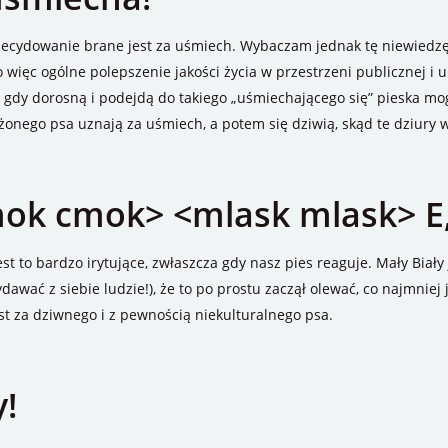
ecydowanie brane jest za uśmiech. Wybaczam jednak tę niewiedzę, 
 więc ogólne polepszenie jakości życia w przestrzeni publicznej i u
 gdy dorosną i podejdą do takiego „uśmiechającego się” pieska mog
żonego psa uznają za uśmiech, a potem się dziwią, skąd te dziury w
cmok cmok> <mlask mlask> E,
st to bardzo irytujące, zwłaszcza gdy nasz pies reaguje. Mały Biały
ydawać z siebie ludzie!), że to po prostu zaczął olewać, co najmnie
st za dziwnego i z pewnością niekulturalnego psa.
y!