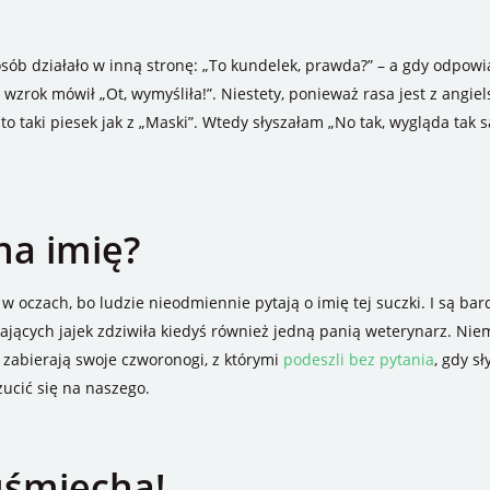
 osób działało w inną stronę: „To kundelek, prawda?” – a gdy odpowia
h wzrok mówił „Ot, wymyśliła!”. Niestety, ponieważ rasa jest z angiels
 taki piesek jak z „Maski”. Wtedy słyszałam „No tak, wygląda tak s
na imię?
w oczach, bo ludzie nieodmiennie pytają o imię tej suczki. I są bar
cych jajek zdziwiła kiedyś również jedną panią weterynarz. Niemni
 zabierają swoje czworonogi, z którymi
podeszli bez pytania
, gdy s
ucić się na naszego.
 uśmiecha!