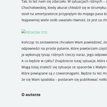
Tak, to też nam się zdarzało. W sytuacjach różnych – 
Chochołowskiej, kiedy akurat chłodził się w strumyku
osioł na amortyzatorze przypiętym do mojego pasa bio
Najpewniej wiele osób uważało również, że jest za c
Kończąc to zestawienie chciałam Wam powiedzieć, że r
odpowiedzi na proste pytanie, które powtarzam częs
ja wykonuję tysiąc różnych rzeczy naraz. Jego odpowie
A co będzie w cyklu? Znajdziecie tutaj sytuacje, któ
Mogą tutaj znaleźć się sytuacje ze spacerów z Małym 
które powiązane są z czworonogami. Będzie tu też mi
że się Wam spodoba – postaram się publikować notki z 
O autorze