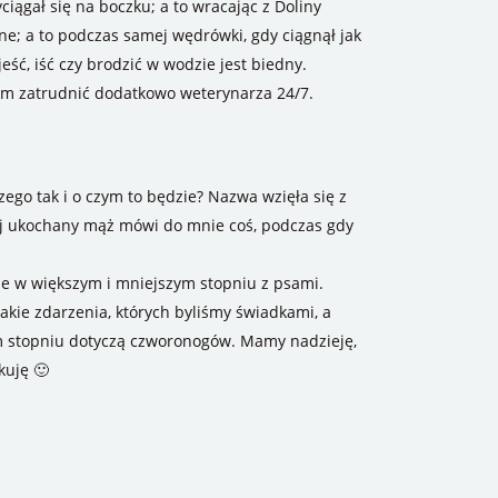
ciągał się na boczku; a to wracając z Doliny
ne; a to podczas samej wędrówki, gdy ciągnął jak
ść, iść czy brodzić w wodzie jest biedny.
bym zatrudnić dodatkowo weterynarza 24/7.
ego tak i o czym to będzie? Nazwa wzięła się z
ój ukochany mąż mówi do mnie coś, podczas gdy
ane w większym i mniejszym stopniu z psami.
akie zdarzenia, których byliśmy świadkami, a
ym stopniu dotyczą czworonogów. Mamy nadzieję,
kuję 🙂