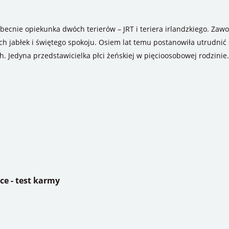
becnie opiekunka dwóch terierów – JRT i teriera irlandzkiego. Zaw
ch jabłek i świętego spokoju. Osiem lat temu postanowiła utrudnić 
ch. Jedyna przedstawicielka płci żeńskiej w pięcioosobowej rodzinie.
ce - test karmy