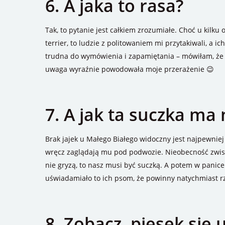
6. A jaka to rasa?
Tak, to pytanie jest całkiem zrozumiałe. Choć u kilku
terrier, to ludzie z politowaniem mi przytakiwali, a ic
trudna do wymówienia i zapamiętania – mówiłam, że to
uwaga wyraźnie powodowała moje przerażenie 😉
7. A jak ta suczka ma 
Brak jajek u Małego Białego widoczny jest najpewniej 
wręcz zaglądają mu pod podwozie. Nieobecność zwisają
nie gryzą, to nasz musi być suczką. A potem w panice
uświadamiało to ich psom, że powinny natychmiast rz
8. Zobacz, piesek się