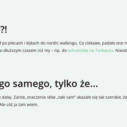
?!
ł po plecach i kijkach do nordic walkingu. Co ciekawe, padało one n
co dłuższym czasem niż my – np. do
schroniska na Turbaczu
. Nieo
go samego, tylko że…
dalej. Zaiste, znaczenie słów „taki sam” okazało się tak szerokie, ż
Ale cóż ja tam wiem.