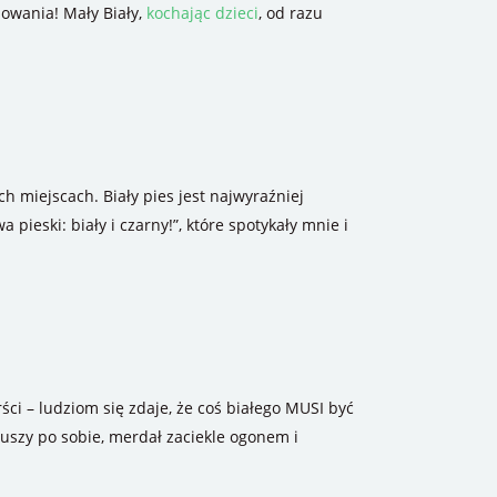
owania! Mały Biały,
kochając dzieci
, od razu
h miejscach. Biały pies jest najwyraźniej
ieski: biały i czarny!”, które spotykały mnie i
ści – ludziom się zdaje, że coś białego MUSI być
ł uszy po sobie, merdał zaciekle ogonem i