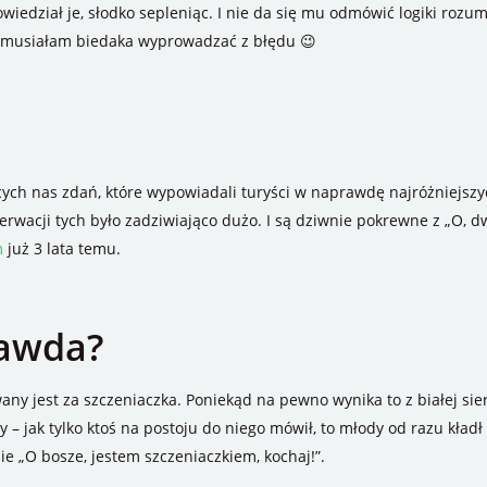
wiedział je, słodko sepleniąc. I nie da się mu odmówić logiki rozum
 – musiałam biedaka wyprowadzać z błędu 😉
ących nas zdań, które wypowiadali turyści w naprawdę najróżniejszyc
acji tych było zadziwiająco dużo. I są dziwnie pokrewne z „O, dwa p
m
już 3 lata temu.
rawda?
any jest za szczeniaczka. Poniekąd na pewno wynika to z białej sier
dy – jak tylko ktoś na postoju do niego mówił, to młody od razu kład
ie „O bosze, jestem szczeniaczkiem, kochaj!”.