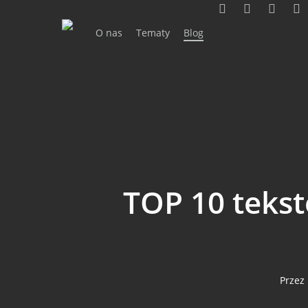
facebook
youtube
RSS
inst
Skip
to
O nas
Tematy
Blog
main
content
TOP 10 tekst
Przez