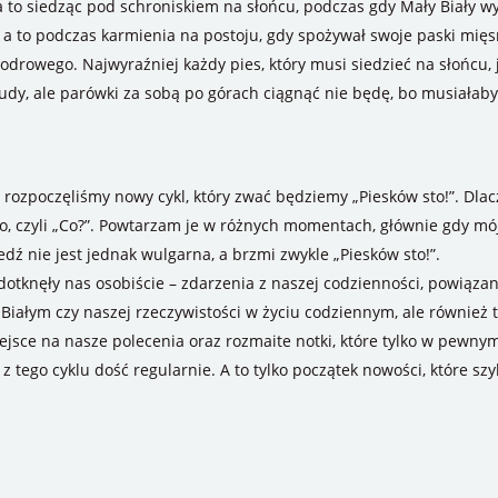
a to siedząc pod schroniskiem na słońcu, podczas gdy Mały Biały wy
; a to podczas karmienia na postoju, gdy spożywał swoje paski mięs
drowego. Najwyraźniej każdy pies, który musi siedzieć na słońcu, je
hudy, ale parówki za sobą po górach ciągnąć nie będę, bo musiała
ozpoczęliśmy nowy cykl, który zwać będziemy „Piesków sto!”. Dlacz
to, czyli „Co?”. Powtarzam je w różnych momentach, głównie gdy m
dź nie jest jednak wulgarna, a brzmi zwykle „Piesków sto!”.
re dotknęły nas osobiście – zdarzenia z naszej codzienności, powiąz
Białym czy naszej rzeczywistości w życiu codziennym, ale również t
ejsce na nasze polecenia oraz rozmaite notki, które tylko w pewn
tego cyklu dość regularnie. A to tylko początek nowości, które szy