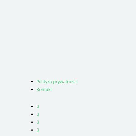
Polityka prywatności
Kontakt
facebook
youtube
RSS
instagram