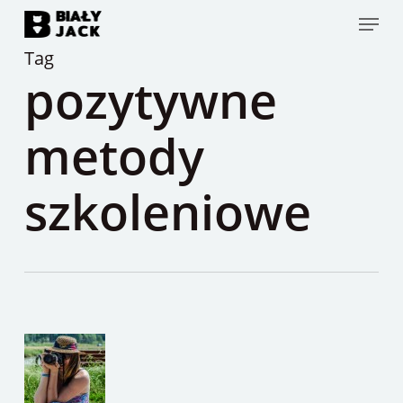
Skip
Menu
to
Tag
main
pozytywne
content
metody
szkoleniowe