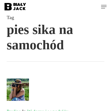
Skip
Men
to
Tag
main
pies sika na
content
samochód