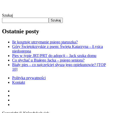
Szukaj
Szukaj
Ostatnie posty
Ile kosztuje utrzymanie psiego staruszka?
Góry Świętokrzyskie z psem: Święta Katarzyna – Łysica
niedostępna
Pies w typie JRT/PRT do adopcji – Jack szuka domu
Co słychać u Białego Jacka – psiego seniora?
Biały pies – co najczęściej słyszą jego opiekunowie? [TOP
10]
Polityka prywatności
Kontakt
facebook
youtube
RSS
instagram