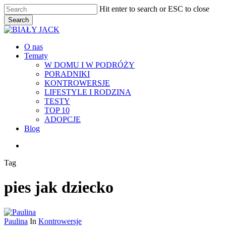
Skip
Hit enter to search or ESC to close
to
Search
main
Close
content
Search
Menu
O nas
Tematy
W DOMU I W PODRÓŻY
PORADNIKI
KONTROWERSJE
LIFESTYLE I RODZINA
TESTY
TOP 10
ADOPCJE
Blog
facebook
youtube
RSS
instagram
Tag
pies jak dziecko
Paulina
In
Kontrowersje