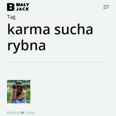
Skip
Menu
to
Tag
main
karma sucha
content
rybna
Paulina
In
Testy