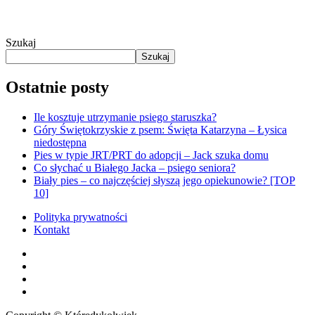
Szukaj
Szukaj
Ostatnie posty
Ile kosztuje utrzymanie psiego staruszka?
Góry Świętokrzyskie z psem: Święta Katarzyna – Łysica
niedostępna
Pies w typie JRT/PRT do adopcji – Jack szuka domu
Co słychać u Białego Jacka – psiego seniora?
Biały pies – co najczęściej słyszą jego opiekunowie? [TOP
10]
Polityka prywatności
Kontakt
facebook
youtube
RSS
instagram