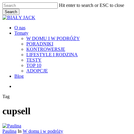
Skip
Hit enter to search or ESC to close
to
Search
main
Close
content
Search
Menu
O nas
Tematy
W DOMU I W PODRÓŻY
PORADNIKI
KONTROWERSJE
LIFESTYLE I RODZINA
TESTY
TOP 10
ADOPCJE
Blog
facebook
youtube
RSS
instagram
Tag
cupsell
Paulina
In
W domu i w podróży