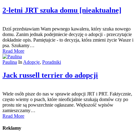
2-letni JRT szuka domu [nieaktualne]
Dziś przedstawiam Wam pewnego kawalera, który szuka nowego
domu. Zanim jednak podejmiecie decyzję o adopcji - przeczytajcie
dokładnie opis. Pamiętajcie - to decyzja, która zmieni życie Wasze i
psa. Szukamy…
Read More
Paulina
In
Adopcje
,
Poradniki
Jack russell terrier do adopcji
Wiele osób pisze do nas w sprawie adopcji JRT i PRT. Faktycznie,
często wiemy o psach, które nieoficjalnie szukają domów czy po
prostu nie są powszechnie ogłaszane. Większość wpisów
zamieszczamy…
Read More
Reklamy