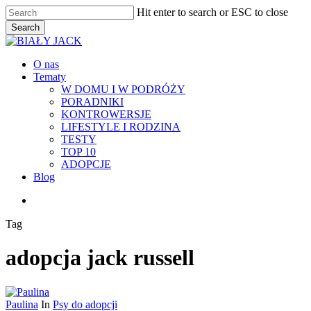
Skip
Hit enter to search or ESC to close
to
Search
main
Close
content
Search
Menu
O nas
Tematy
W DOMU I W PODRÓŻY
PORADNIKI
KONTROWERSJE
LIFESTYLE I RODZINA
TESTY
TOP 10
ADOPCJE
Blog
facebook
youtube
RSS
instagram
Tag
adopcja jack russell
Paulina
In
Psy do adopcji