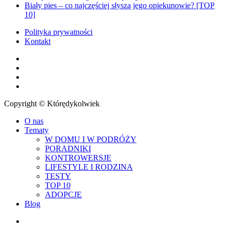
Biały pies – co najczęściej słyszą jego opiekunowie? [TOP
10]
Polityka prywatności
Kontakt
facebook
youtube
RSS
instagram
Copyright © Którędykolwiek
Close
O nas
Menu
Tematy
W DOMU I W PODRÓŻY
PORADNIKI
KONTROWERSJE
LIFESTYLE I RODZINA
TESTY
TOP 10
ADOPCJE
Blog
facebook