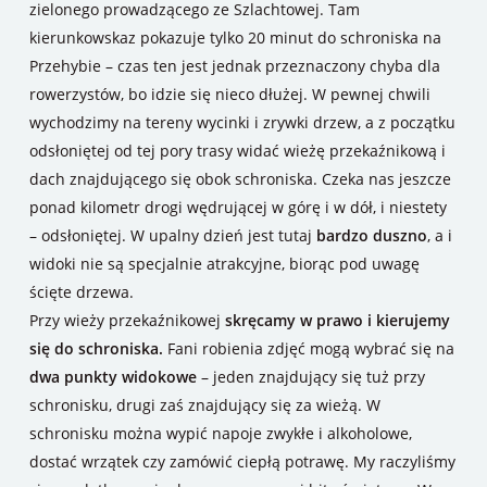
zielonego prowadzącego ze Szlachtowej. Tam
kierunkowskaz pokazuje tylko 20 minut do schroniska na
Przehybie – czas ten jest jednak przeznaczony chyba dla
rowerzystów, bo idzie się nieco dłużej. W pewnej chwili
wychodzimy na tereny wycinki i zrywki drzew, a z początku
odsłoniętej od tej pory trasy widać wieżę przekaźnikową i
dach znajdującego się obok schroniska. Czeka nas jeszcze
ponad kilometr drogi wędrującej w górę i w dół, i niestety
– odsłoniętej. W upalny dzień jest tutaj
bardzo duszno
, a i
widoki nie są specjalnie atrakcyjne, biorąc pod uwagę
ścięte drzewa.
Przy wieży przekaźnikowej
skręcamy w prawo i kierujemy
się do schroniska.
Fani robienia zdjęć mogą wybrać się na
dwa punkty widokowe
– jeden znajdujący się tuż przy
schronisku, drugi zaś znajdujący się za wieżą. W
schronisku można wypić napoje zwykłe i alkoholowe,
dostać wrzątek czy zamówić ciepłą potrawę. My raczyliśmy