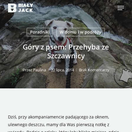
Skip
Menu
to
main
content
Poradniki
W domu i w podróży
Góry z psem: Przehyba ze
Szczawnicy
Przez
Paulina
22 lipca, 2014
Brak Komentarzy
Dziś, przy akompaniamencie padającego za oknem,
ulewnego deszczu, mamy dla Was pierwszą notkę z