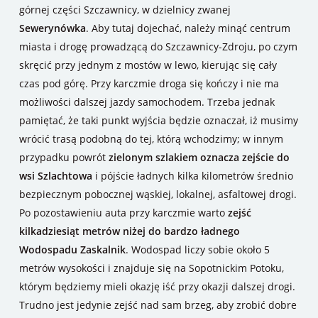
górnej części Szczawnicy, w dzielnicy zwanej
Sewerynówka
. Aby tutaj dojechać, należy minąć centrum
miasta i drogę prowadzącą do Szczawnicy-Zdroju, po czym
skręcić przy jednym z mostów w lewo, kierując się cały
czas pod górę. Przy karczmie droga się kończy i nie ma
możliwości dalszej jazdy samochodem. Trzeba jednak
pamiętać, że taki punkt wyjścia będzie oznaczał, iż musimy
wrócić trasą podobną do tej, którą wchodzimy; w innym
przypadku powrót
zielonym szlakiem oznacza zejście do
wsi Szlachtowa
i pójście ładnych kilka kilometrów średnio
bezpiecznym pobocznej wąskiej, lokalnej, asfaltowej drogi.
Po pozostawieniu auta przy karczmie warto
zejść
kilkadziesiąt metrów niżej do bardzo ładnego
Wodospadu Zaskalnik
. Wodospad liczy sobie około 5
metrów wysokości i znajduje się na Sopotnickim Potoku,
którym będziemy mieli okazję iść przy okazji dalszej drogi.
Trudno jest jedynie zejść nad sam brzeg, aby zrobić dobre