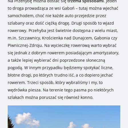
Na Przehybę można dostać się
trzema sposobami
. Jeden
to droga prowadząca ze wsi Gaboń – tutaj można wjechać
samochodem, choć nie każde auto przejedzie przez
szlabany oraz dość ciężką drogę. Drugi sposób to wjazd
rowerowy. Przehyba jest świetnie dostępna z wielu miast,
m.in. Szczawnicy, Krościenka nad Dunajcem, Gabonia czy
Piwnicznej-Zdroju. Na wycieczkę rowerową warto wybrać
się jednak z dobrym rowerem posiadającym amortyzatory,
a także lepiej wybierać dni poprzedzone słoneczną
pogodą. W innym przypadku będziemy spotykać liczne,
błotne drogi, po których trudno iść, a co dopiero jechać
rowerem. Trzeci sposób, który wybraliśmy i my, to
wędrówka piesza. Na terenie tego pasma po niektórych
szlakach można poruszać się również konno.