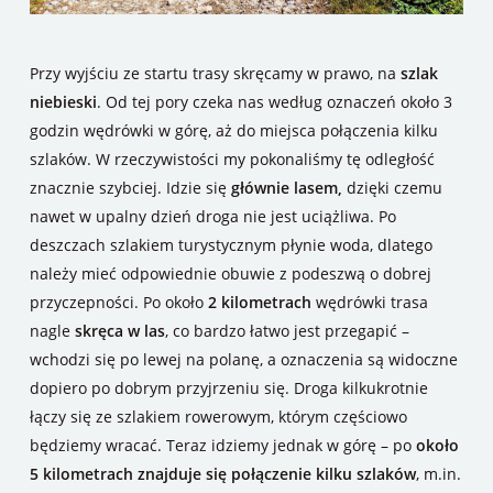
Przy wyjściu ze startu trasy skręcamy w prawo, na
szlak
niebieski
. Od tej pory czeka nas według oznaczeń około 3
godzin wędrówki w górę, aż do miejsca połączenia kilku
szlaków. W rzeczywistości my pokonaliśmy tę odległość
znacznie szybciej. Idzie się
głównie lasem,
dzięki czemu
nawet w upalny dzień droga nie jest uciążliwa. Po
deszczach szlakiem turystycznym płynie woda, dlatego
należy mieć odpowiednie obuwie z podeszwą o dobrej
przyczepności. Po około
2 kilometrach
wędrówki trasa
nagle
skręca w las
, co bardzo łatwo jest przegapić –
wchodzi się po lewej na polanę, a oznaczenia są widoczne
dopiero po dobrym przyjrzeniu się. Droga kilkukrotnie
łączy się ze szlakiem rowerowym, którym częściowo
będziemy wracać. Teraz idziemy jednak w górę – po
około
5 kilometrach znajduje się połączenie kilku szlaków
, m.in.