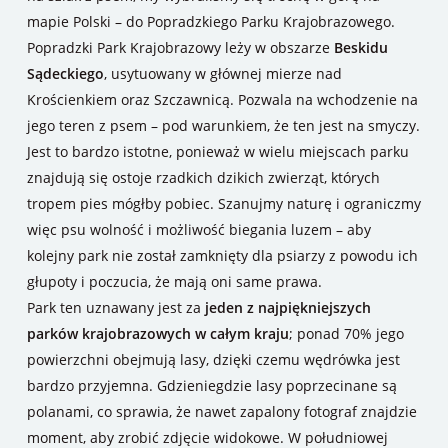
mapie Polski – do Popradzkiego Parku Krajobrazowego.
Popradzki Park Krajobrazowy leży w obszarze
Beskidu
Sądeckiego
, usytuowany w głównej mierze nad
Krościenkiem oraz Szczawnicą. Pozwala na wchodzenie na
jego teren z psem – pod warunkiem, że ten jest na smyczy.
Jest to bardzo istotne, ponieważ w wielu miejscach parku
znajdują się ostoje rzadkich dzikich zwierząt, których
tropem pies mógłby pobiec. Szanujmy naturę i ograniczmy
więc psu wolność i możliwość biegania luzem – aby
kolejny park nie został zamknięty dla psiarzy z powodu ich
głupoty i poczucia, że mają oni same prawa.
Park ten uznawany jest za
jeden z najpiękniejszych
parków krajobrazowych w całym kraju
; ponad 70% jego
powierzchni obejmują lasy, dzięki czemu wędrówka jest
bardzo przyjemna. Gdzieniegdzie lasy poprzecinane są
polanami, co sprawia, że nawet zapalony fotograf znajdzie
moment, aby zrobić zdjęcie widokowe. W południowej