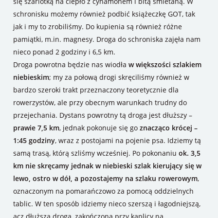
się szarlotką na ciepło z cynamonem i bitą śmietaną. W
schronisku możemy również podbić książeczkę GOT, tak
jak i my to zrobiliśmy. Do kupienia są również różne
pamiątki, m.in. magnesy. Droga do schroniska zajęła nam
nieco ponad 2 godziny i 6,5 km.
Droga powrotna będzie nas wiodła
w większości szlakiem
niebieskim
; my za połową drogi skręciliśmy również w
bardzo szeroki trakt przeznaczony teoretycznie dla
rowerzystów, ale przy obecnym warunkach trudny do
przejechania. Dystans powrotny tą droga jest dłuższy –
prawie 7,5 km
, jednak pokonuje się go
znacząco krócej –
1:45 godziny
, wraz z postojami na pojenie psa. Idziemy tą
samą trasą, którą szliśmy wcześniej. Po pokonaniu
ok. 3,5
km nie skręcamy jednak w niebieski szlak kierujący się w
lewo, ostro w dół, a pozostajemy na szlaku rowerowym
,
oznaczonym na pomarańczowo za pomocą oddzielnych
tablic. W ten sposób idziemy nieco szerszą i łagodniejszą,
acz dłuższą drogą, zakończoną przy kaplicy na