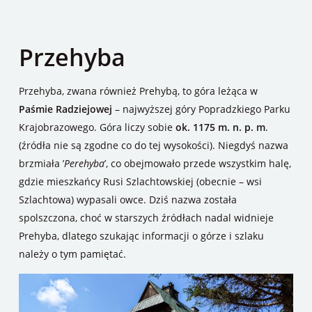
Przehyba
Przehyba, zwana również Prehybą, to góra leżąca w
Paśmie Radziejowej
– najwyższej góry Popradzkiego Parku
Krajobrazowego. Góra liczy sobie
ok. 1175 m. n. p. m
.
(źródła nie są zgodne co do tej wysokości). Niegdyś nazwa
brzmiała ’
Perehyba
’, co obejmowało przede wszystkim halę,
gdzie mieszkańcy Rusi Szlachtowskiej (obecnie – wsi
Szlachtowa) wypasali owce. Dziś nazwa została
spolszczona, choć w starszych źródłach nadal widnieje
Prehyba, dlatego szukając informacji o górze i szlaku
należy o tym pamiętać.