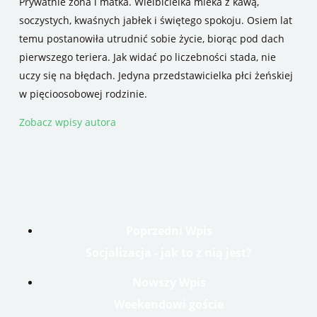
Prywatnie żona i matka. Wielbicielka mleka z kawą,
soczystych, kwaśnych jabłek i świętego spokoju. Osiem lat
temu postanowiła utrudnić sobie życie, biorąc pod dach
pierwszego teriera. Jak widać po liczebności stada, nie
uczy się na błędach. Jedyna przedstawicielka płci żeńskiej
w pięcioosobowej rodzinie.
Zobacz wpisy autora
Poprzedni Wpis
Socjalizacja - jak to z nią jest?
Nowszy Wpis
Weekendowi goście