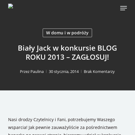
Skip
Menu
to
main
content
W domu i w podróży
Biały Jack w konkursie BLOG
ROKU 2013 – ZAGŁOSUJ!
Przez
Paulina
30 stycznia, 2014
Brak Komentarzy
Nasi drodzy Czytelnicy i Fani, potrzebujemy Waszego
wsparcia! Jak pewnie zauważyliście za pośrednictwem