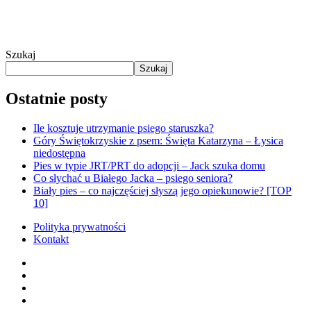
Szukaj
Szukaj
Ostatnie posty
Ile kosztuje utrzymanie psiego staruszka?
Góry Świętokrzyskie z psem: Święta Katarzyna – Łysica
niedostępna
Pies w typie JRT/PRT do adopcji – Jack szuka domu
Co słychać u Białego Jacka – psiego seniora?
Biały pies – co najczęściej słyszą jego opiekunowie? [TOP
10]
Polityka prywatności
Kontakt
facebook
youtube
RSS
instagram