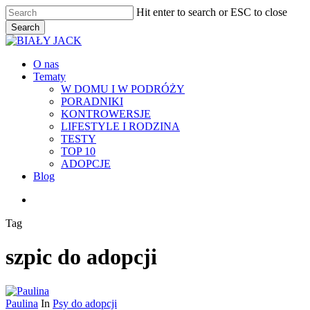
Skip
Hit enter to search or ESC to close
to
Search
main
Close
content
Search
Menu
O nas
Tematy
W DOMU I W PODRÓŻY
PORADNIKI
KONTROWERSJE
LIFESTYLE I RODZINA
TESTY
TOP 10
ADOPCJE
Blog
facebook
youtube
RSS
instagram
Tag
szpic do adopcji
Paulina
In
Psy do adopcji