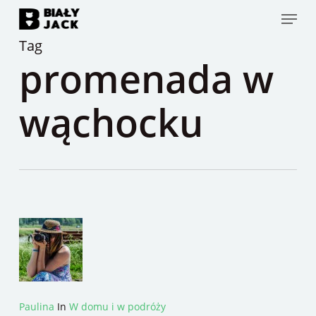
Skip
Menu
to
Tag
main
promenada w
content
wąchocku
Paulina
In
W domu i w podróży