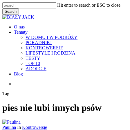
Skip
Hit enter to search or ESC to close
to
Search
main
Close
content
Search
Menu
O nas
Tematy
W DOMU I W PODRÓŻY
PORADNIKI
KONTROWERSJE
LIFESTYLE I RODZINA
TESTY
TOP 10
ADOPCJE
Blog
facebook
youtube
RSS
instagram
Tag
pies nie lubi innych psów
Paulina
In
Kontrowersje