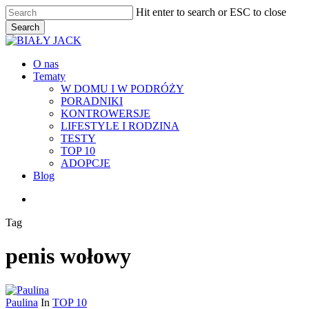
Skip
Hit enter to search or ESC to close
to
Search
main
Close
content
Search
Menu
O nas
Tematy
W DOMU I W PODRÓŻY
PORADNIKI
KONTROWERSJE
LIFESTYLE I RODZINA
TESTY
TOP 10
ADOPCJE
Blog
facebook
youtube
RSS
instagram
Tag
penis wołowy
Paulina
In
TOP 10