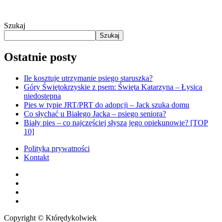
Szukaj
Szukaj
Ostatnie posty
Ile kosztuje utrzymanie psiego staruszka?
Góry Świętokrzyskie z psem: Święta Katarzyna – Łysica
niedostępna
Pies w typie JRT/PRT do adopcji – Jack szuka domu
Co słychać u Białego Jacka – psiego seniora?
Biały pies – co najczęściej słyszą jego opiekunowie? [TOP
10]
Polityka prywatności
Kontakt
facebook
youtube
RSS
instagram
Copyright © Którędykolwiek