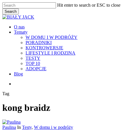
Skip
Hit enter to search or ESC to close
to
Search
main
Close
content
Search
Menu
O nas
Tematy
W DOMU I W PODRÓŻY
PORADNIKI
KONTROWERSJE
LIFESTYLE I RODZINA
TESTY
TOP 10
ADOPCJE
Blog
facebook
youtube
RSS
instagram
Tag
kong braidz
Paulina
In
Testy
,
W domu i w podróży