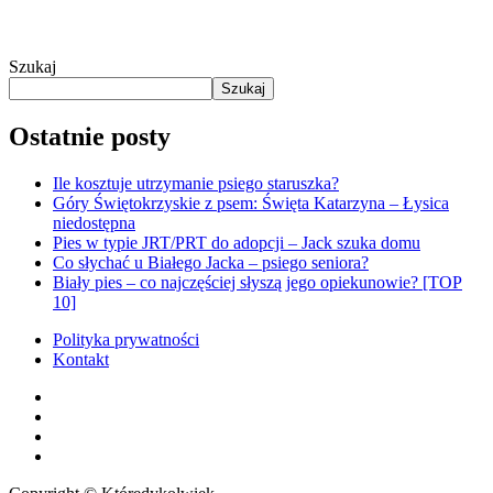
Szukaj
Szukaj
Ostatnie posty
Ile kosztuje utrzymanie psiego staruszka?
Góry Świętokrzyskie z psem: Święta Katarzyna – Łysica
niedostępna
Pies w typie JRT/PRT do adopcji – Jack szuka domu
Co słychać u Białego Jacka – psiego seniora?
Biały pies – co najczęściej słyszą jego opiekunowie? [TOP
10]
Polityka prywatności
Kontakt
facebook
youtube
RSS
instagram