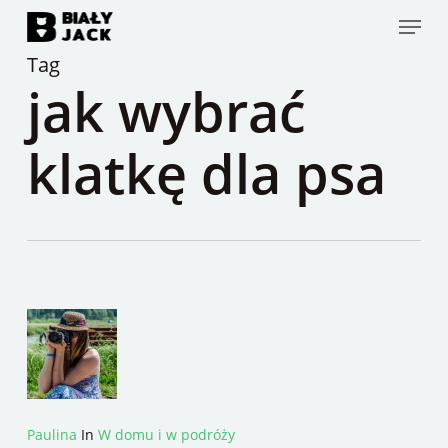
Skip
Menu
to
Tag
main
jak wybrać
content
klatkę dla psa
Paulina
In
W domu i w podróży