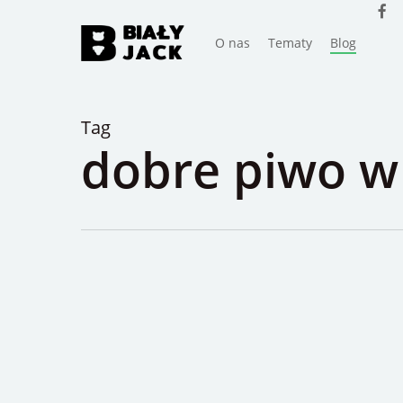
faceb
Skip
to
O nas
Tematy
Blog
main
content
Tag
dobre piwo w