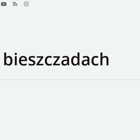
ook
youtube
RSS
instagram
 bieszczadach