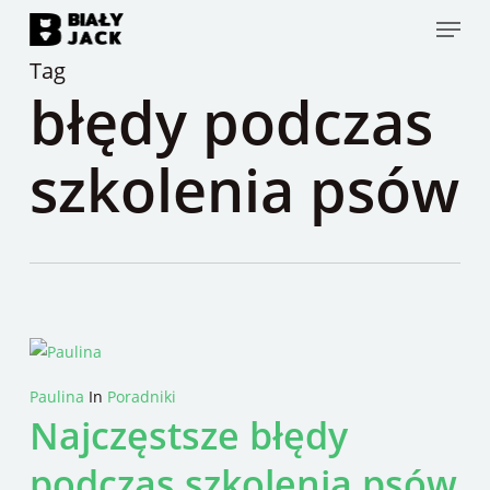
Skip
Menu
to
Tag
main
błędy podczas
content
szkolenia psów
Paulina
In
Poradniki
Najczęstsze błędy
podczas szkolenia psów