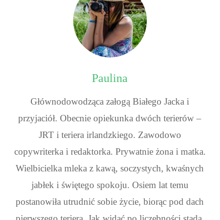
Paulina
Głównodowodząca załogą Białego Jacka i
przyjaciół. Obecnie opiekunka dwóch terierów –
JRT i teriera irlandzkiego. Zawodowo
copywriterka i redaktorka. Prywatnie żona i matka.
Wielbicielka mleka z kawą, soczystych, kwaśnych
jabłek i świętego spokoju. Osiem lat temu
postanowiła utrudnić sobie życie, biorąc pod dach
pierwszego teriera. Jak widać po liczebności stada,