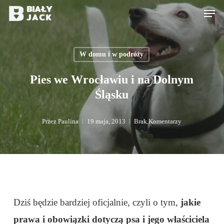
Skip
Men
to
main
W domu i w podróży
content
Pies we Wrocławiu i na Dolnym
Śląsku
Przez
Paulina
19 maja, 2013
Brak Komentarzy
Dziś będzie bardziej oficjalnie, czyli o tym,
jakie
prawa i obowiązki dotyczą psa i jego właściciela