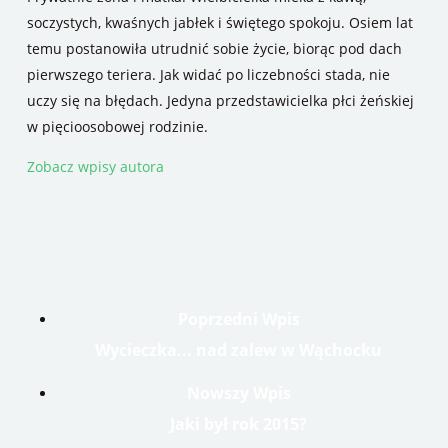
soczystych, kwaśnych jabłek i świętego spokoju. Osiem lat
temu postanowiła utrudnić sobie życie, biorąc pod dach
pierwszego teriera. Jak widać po liczebności stada, nie
uczy się na błędach. Jedyna przedstawicielka płci żeńskiej
w pięcioosobowej rodzinie.
Zobacz wpisy autora
Poprzedni Wpis
Wycieczka... nad zalew w Wąchocku
Nowszy Wpis
Jaki był rok 2015?