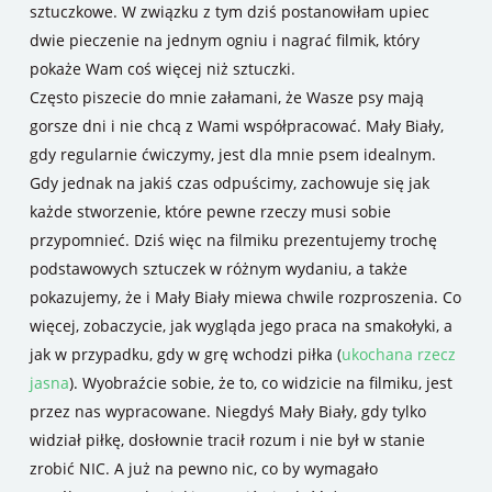
sztuczkowe. W związku z tym dziś postanowiłam upiec
dwie pieczenie na jednym ogniu i nagrać filmik, który
pokaże Wam coś więcej niż sztuczki.
Często piszecie do mnie załamani, że Wasze psy mają
gorsze dni i nie chcą z Wami współpracować. Mały Biały,
gdy regularnie ćwiczymy, jest dla mnie psem idealnym.
Gdy jednak na jakiś czas odpuścimy, zachowuje się jak
każde stworzenie, które pewne rzeczy musi sobie
przypomnieć. Dziś więc na filmiku prezentujemy trochę
podstawowych sztuczek w różnym wydaniu, a także
pokazujemy, że i Mały Biały miewa chwile rozproszenia. Co
więcej, zobaczycie, jak wygląda jego praca na smakołyki, a
jak w przypadku, gdy w grę wchodzi piłka (
ukochana rzecz
jasna
). Wyobraźcie sobie, że to, co widzicie na filmiku, jest
przez nas wypracowane. Niegdyś Mały Biały, gdy tylko
widział piłkę, dosłownie tracił rozum i nie był w stanie
zrobić NIC. A już na pewno nic, co by wymagało