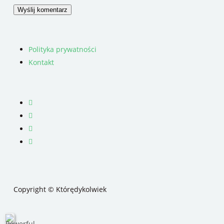
Polityka prywatności
Kontakt
facebook
youtube
RSS
instagram
Copyright © Którędykolwiek