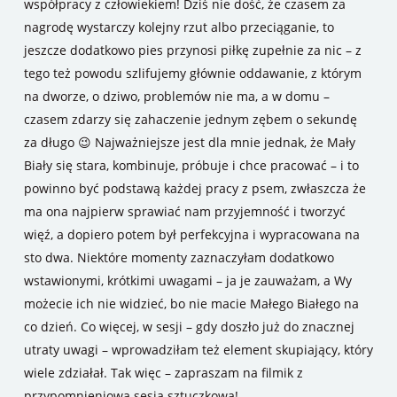
współpracy z człowiekiem! Dziś nie dość, że czasem za
nagrodę wystarczy kolejny rzut albo przeciąganie, to
jeszcze dodatkowo pies przynosi piłkę zupełnie za nic – z
tego też powodu szlifujemy głównie oddawanie, z którym
na dworze, o dziwo, problemów nie ma, a w domu –
czasem zdarzy się zahaczenie jednym zębem o sekundę
za długo 😉 Najważniejsze jest dla mnie jednak, że Mały
Biały się stara, kombinuje, próbuje i chce pracować – i to
powinno być podstawą każdej pracy z psem, zwłaszcza że
ma ona najpierw sprawiać nam przyjemność i tworzyć
więź, a dopiero potem był perfekcyjna i wypracowana na
sto dwa. Niektóre momenty zaznaczyłam dodatkowo
wstawionymi, krótkimi uwagami – ja je zauważam, a Wy
możecie ich nie widzieć, bo nie macie Małego Białego na
co dzień. Co więcej, w sesji – gdy doszło już do znacznej
utraty uwagi – wprowadziłam też element skupiający, który
wiele zdziałał. Tak więc – zapraszam na filmik z
przypomnieniową sesją sztuczkową!