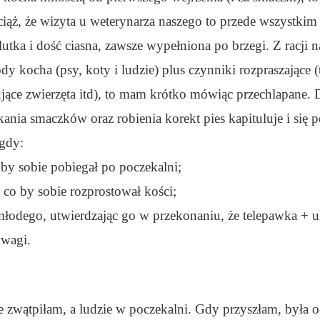
ciąż, że wizyta u weterynarza naszego to przede wszystkim 
tka i dość ciasna, zawsze wypełniona po brzegi. Z racji n
dy kocha (psy, koty i ludzie) plus czynniki rozpraszające 
ujące zwierzęta itd), to mam krótko mówiąc przechlapane. 
kania smaczków oraz robienia korekt pies kapituluje i się po
 gdy:
 by sobie pobiegał po poczekalni;
 co by sobie rozprostował kości;
 młodego, utwierdzając go w przekonaniu, że telepawka + u
uwagi.
że zwątpiłam, a ludzie w poczekalni. Gdy przyszłam, była 