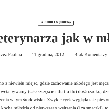
W domu i w podróży
terynarza jak w m
rzez
Paulina
11 grudnia, 2012
Brak Komentarzy
no z niewielu miejsc, gdzie zachowanie młodego jest męcz
 weta bywamy (całe szczęście i tfu tfu tfu) dość rzadko, d
enia w tym środowisku. Zwykle cyrk wygląda tak: pies ori
 kocha miłością od pierwszego wejrzenia (i za smaczki), to