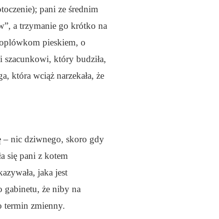
otoczenie); pani ze średnim
w”, a trzymanie go krótko na
kroplówkom pieskiem, o
ki szacunkowi, który budziła,
, która wciąż narzekała, że
nę – nic dziwnego, skoro gdy
a się pani z kotem
azywała, jaka jest
 gabinetu, że niby na
to termin zmienny.