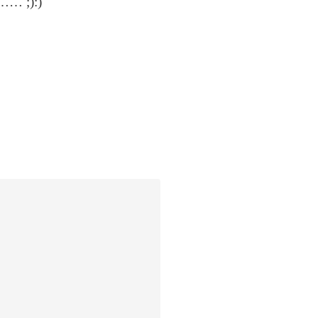
 …… ;):)