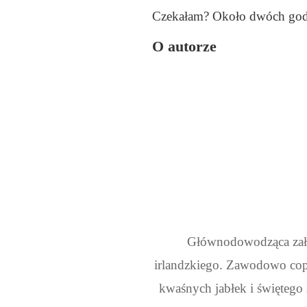
Czekałam? Około dwóch godz
O autorze
Głównodowodząca załog
irlandzkiego. Zawodowo copy
kwaśnych jabłek i świętego 