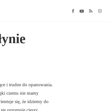
FACEBOOK
YOUTUBE
RSS
INSTAGRA
łynie
ące i trudne do opanowania.
zięki czemu nie mamy
entuje się, że idziemy do
 się ogromnie cieszy.