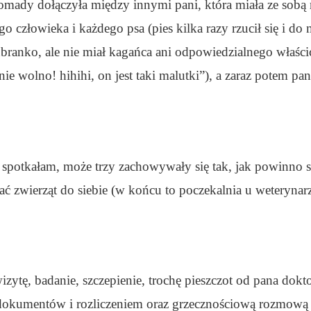
romady dołączyła między innymi pani, która miała ze sobą
o człowieka i każdego psa (pies kilka razy rzucił się i do
branko, ale nie miał kagańca ani odpowiedzialnego właścic
nie wolno! hihihi, on jest taki malutki”), a zaraz potem pa
e spotkałam, może trzy zachowywały się tak, jak powinno
ać zwierząt do siebie (w końcu to poczekalnia u weterynar
izytę, badanie, szczepienie, trochę pieszczot od pana dokt
okumentów i rozliczeniem oraz grzecznościową rozmową t