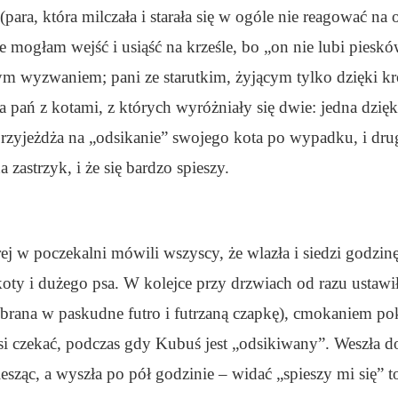
para, która milczała i starała się w ogóle nie reagować na 
e mogłam wejść i usiąść na krześle, bo „on nie lubi pieskó
m wyzwaniem; pani ze starutkim, żyjącym tylko dzięki 
a pań z kotami, z których wyróżniały się dwie: jedna dzię
rzyjeżdża na „odsikanie” swojego kota po wypadku, i druga
a zastrzyk, i że się bardzo spieszy.
rej w poczekalni mówili wszyscy, że wlazła i siedzi godzi
koty i dużego psa. W kolejce przy drzwiach od razu ustawił
 ubrana w paskudne futro i futrzaną czapkę), cmokaniem pok
i czekać, podczas gdy Kubuś jest „odsikiwany”. Weszła do
spiesząc, a wyszła po pół godzinie – widać „spieszy mi się” 