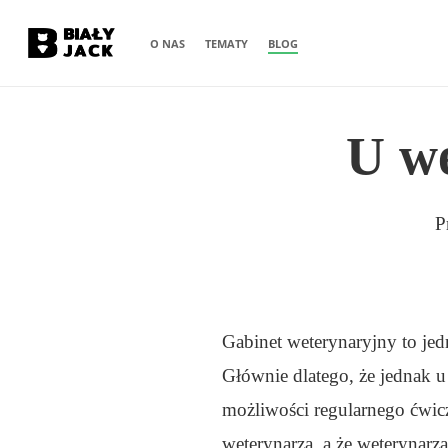
Skip
O NAS
TEMATY
BLOG
to
main
content
U we
P
Gabinet weterynaryjny to jed
Głównie dlatego, że jednak u
możliwości regularnego ćwicz
weterynarza, a że weterynarza