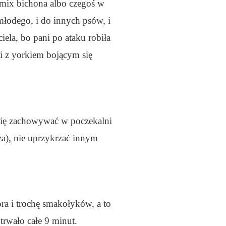
 mix bichona albo czegoś w
 młodego, i do innych psów, i
iela, bo pani po ataku robiła
ni z yorkiem bojącym się
 się zachowywać w poczekalni
za), nie uprzykrzać innym
ora i trochę smakołyków, a to
rwało całe 9 minut.