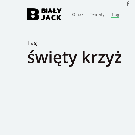
faceb
Skip
to
O nas
Tematy
Blog
main
content
Tag
święty krzyż