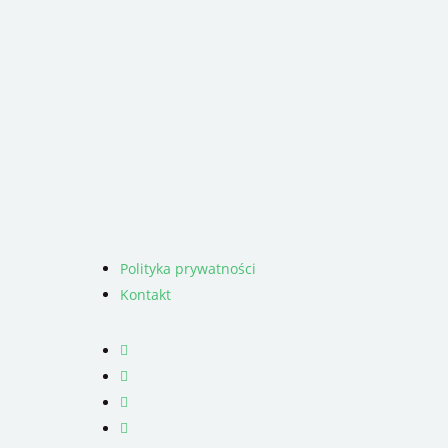
Polityka prywatności
Kontakt
facebook
youtube
RSS
instagram