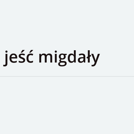
agram
 jeść migdały