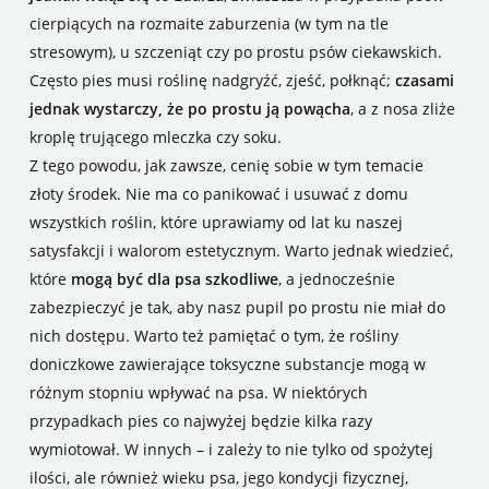
cierpiących na rozmaite zaburzenia (w tym na tle
stresowym), u szczeniąt czy po prostu psów ciekawskich.
Często pies musi roślinę nadgryźć, zjeść, połknąć;
czasami
jednak wystarczy, że po prostu ją powącha
, a z nosa zliże
kroplę trującego mleczka czy soku.
Z tego powodu, jak zawsze, cenię sobie w tym temacie
złoty środek. Nie ma co panikować i usuwać z domu
wszystkich roślin, które uprawiamy od lat ku naszej
satysfakcji i walorom estetycznym. Warto jednak wiedzieć,
które
mogą być dla psa szkodliwe
, a jednocześnie
zabezpieczyć je tak, aby nasz pupil po prostu nie miał do
nich dostępu. Warto też pamiętać o tym, że rośliny
doniczkowe zawierające toksyczne substancje mogą w
różnym stopniu wpływać na psa. W niektórych
przypadkach pies co najwyżej będzie kilka razy
wymiotował. W innych – i zależy to nie tylko od spożytej
ilości, ale również wieku psa, jego kondycji fizycznej,